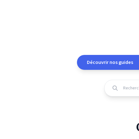
L'Émera
Experts
Précieu
Découvrir nos guides