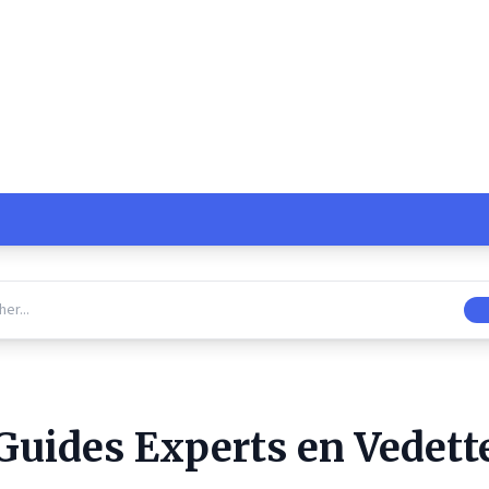
ude Décryptée par 
 du Commerce de Pi
ses
Guides Experts en Vedett