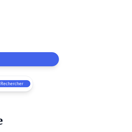
des
erres
Rechercher
e